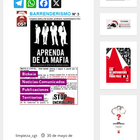
Telegram
WhatsApp
Facebook
X
Bizkaia
Noticias-Comunicados
Publicaciones
Territorios
Barrenderismo, Boletín
Limpieza Bizkaia Nº3: Aprenda
de la mafia
limpieza_cgt
30 de mayo de