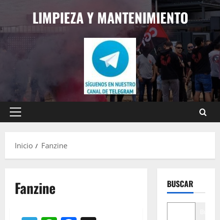
Saltar
LIMPIEZA Y MANTENIMIENTO
al
contenido
Menú
principal
Inicio
Fanzine
Fanzine
BUSCAR
Buscar