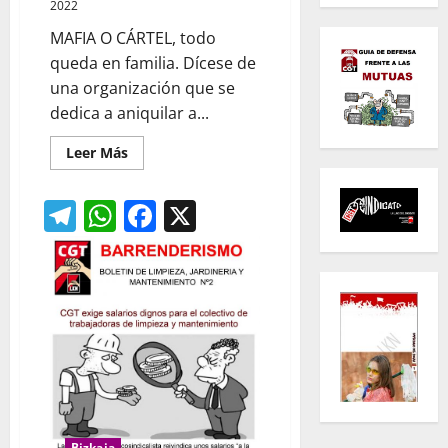
2022
MAFIA O CÁRTEL, todo
queda en familia. Dícese de
una organización que se
dedica a aniquilar a...
Leer
Leer Más
más
acerca
de
Telegram
WhatsApp
Facebook
X
Barrenderismo,
Boletín
Limpieza
Bizkaia
Nº3:
Aprenda
de
la
mafia
Bizkaia