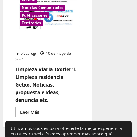
Noticias-Comunicados
Publicaciones
Territorios
BARRENDERISMO: FANZINE
LIMPIEZA
limpieza_cgt
10 de mayo de
2021
Limpieza Viaria Txorierri.
Limpieza residencia
Getxo, Noticias,
propuesta e ideas,
denuncia.etc.
Leer
Leer Más
más
acerca
de
Utilizamos cookies para ofrecerte la mejor experiencia
BARRENDERISMO:
FANZINE
en nuestra web. Puedes aprender más sobre qué