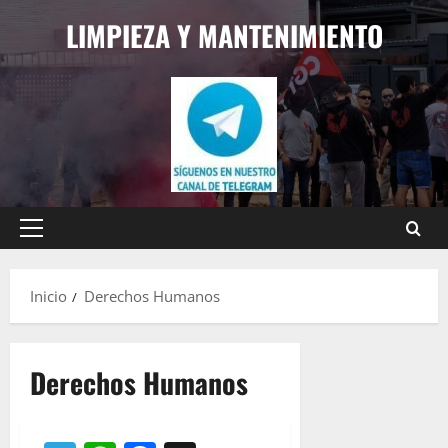
Saltar
LIMPIEZA Y MANTENIMIENTO
al
contenido
Menú
principal
Inicio
Derechos Humanos
Derechos Humanos