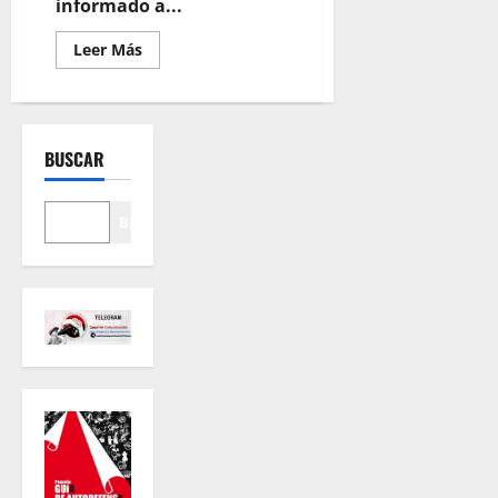
informado a...
Leer
Leer Más
más
acerca
de
Detectives
y
videovigilancia
BUSCAR
Buscar