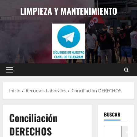
Saltar
LIMPIEZA Y MANTENIMIENTO
al
contenido
Menú
principal
Inicio
Recursos Laborales
Conciliación DERECHOS
Conciliación
BUSCAR
DERECHOS
Buscar