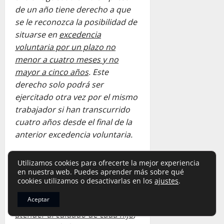
de un año tiene derecho a que
se le reconozca la posibilidad de
situarse en
excedencia
voluntaria por un plazo no
menor a cuatro meses y no
mayor a cinco años
. Este
derecho solo podrá ser
ejercitado otra vez por el mismo
trabajador si han transcurrido
cuatro años desde el final de la
anterior excedencia voluntaria.
Utilizamos cookies para ofrecerte la mejor experiencia
Los trabajadores tendrán
en nuestra web. Puedes aprender más sobre qué
derecho a
un periodo de
cookies utilizamos o desactivarlas en los
ajustes
.
excedencia de duración no
Aceptar
superior a tres años para
atender al cuidado de cada hijo
,